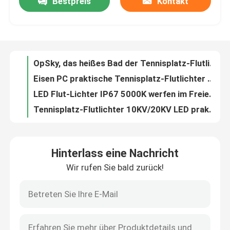
Bestpreis
Kontakt
OpSky, das heißes Bad der Tennisplatz-Flutlicht-200W-300W verdunkelt, galvanisierte Eisen
Eisen PC praktische Tennisplatz-Flutlichter 200 Watt Vielzweck
ÜBER US
LED Flut-Lichter IP67 5000K werfen im Freien, Dimmable-Sport Flutlichter
Tennisplatz-Flutlichter 10KV/20KV LED praktische OpSky-Reihe für Eisenbahnen
Fabrik-Ausflug
25W-180W 150lm/W LED allgemeine Beleuchtung mit Fotozellen-Bewegungs-Sensor
Praktischer stabiler hoher Mast LED beleuchtet 3000K 4000K 5000K 5700K CCT
Qualitätskontrolle
Hoher Mast 10KV/20KV LED beleuchtet Multifunktionsaluminiummaterial
Stabiler hoher Mast LED 5000K 5700K, der wasserdichten Wechselstrom 100-227V beleuchtet
400W-500W LED hohe Mast-Lichter mit Klammer des heißes Bad-galvanisierten Eisens
Fordern Sie ein Zitat
Wasserdichter hoher Mast 5000K LED beleuchtet Antikorrosion Opsun-Reihe
Hinterlass eine Nachricht
250W dauerhafte hohe Flut-Licht-feuchtigkeitsfeste schwarze Farbe des Mast-LED
LED-Sport-Gerichts-Lichter
Wir rufen Sie bald zurück!
Hoher Mast der Landstraßen-IK10 LED beleuchtet heißes Bad 600W galvanisierte Eisen
Stabiles hohes Flutlicht des Mast-IP65, vielseitiges hohes Mast-Turm-Licht
LED-STADIONS-LICHT
Aluminiumhoher Mast der autobahn-LED beleuchtet praktische schwarze weiße Farbe
Feuchtigkeitsfeste hohe Straßenlaterne-10KV/20KV multi Szene des Mast-LED
Flut-Licht LED im Freien