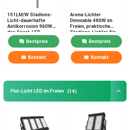
151LM/W Stadions-
Arena-Lichter
Licht-dauerhafte
Dimmable 480W im
Antikorrosion 960W
Freien, praktische
des Sport-LED
Stadions-Lichter für
Hinterhof
Bestpreis
Bestpreis
Kontakt
Kontakt
Flut-Licht LED im Freien
(14)