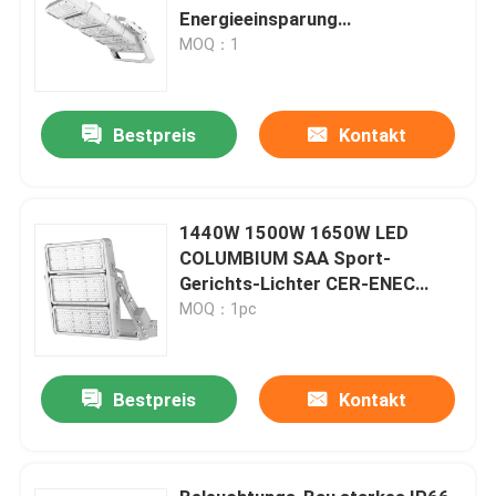
Energieeinsparung
Beleuchtungslösung
MOQ：1
Bestpreis
Kontakt
1440W 1500W 1650W LED
COLUMBIUM SAA Sport-
Gerichts-Lichter CER-ENEC
bescheinigte
MOQ：1pc
Bestpreis
Kontakt