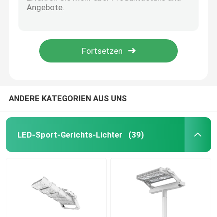
Die Verdunkelung hohen des Mastes des Stadions-LED beleuchtet Vielzweck-Wechselstrom 100-227V
Feuchtigkeitsfeste hohe Lampe der Bucht-150LM/W, dauerhafte hohe Bucht-Beleuchtung LED
DMX-Flut-Licht
Vielzweck-Bucht-Leuchte-Schwarz-Farbe UFO hohe praktisch
verschüttete hohes Licht der Bucht-50Hz-60Hz, vielseitige hohe Bucht Lichter
Tennisplatz-Flutlichter
Bucht-Licht Opair-Reihe UFO 100W-240W hohe mit Bewegungs-Sensor
LED-Straßenlaterneim Freien
ANDERE KATEGORIEN AUS UNS
LED-Scheinwerferlichter im Freien
LED-Sport-Gerichts-Lichter
(39)
Hohe Mast-Lichter LED
hohes Buchtlicht UFO
Lineare hohe Bucht-Lichter LED