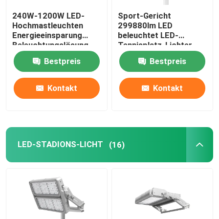
240W-1200W LED-
Sport-Gericht
Außenleuchte
Hochmastleuchten
299880lm LED
Energieeinsparung
beleuchtet LED-
Beleuchtungslösung
Tennisplatz-Lichter
ENEC
Bestpreis
Bestpreis
Kontakt
Kontakt
LED-STADIONS-LICHT
(16)