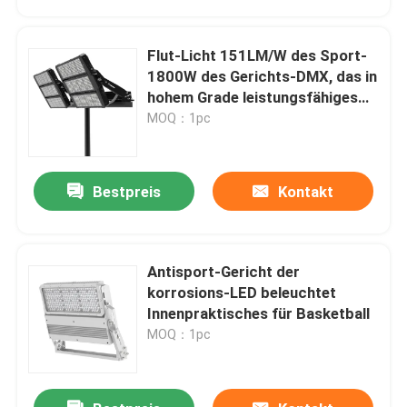
Flut-Licht 151LM/W des Sport-
1800W des Gerichts-DMX, das in
hohem Grade leistungsfähiges
verdunkelt
MOQ：1pc
Bestpreis
Kontakt
Antisport-Gericht der
Heim
korrosions-LED beleuchtet
Innenpraktisches für Basketball
MOQ：1pc
Produkte
Videos