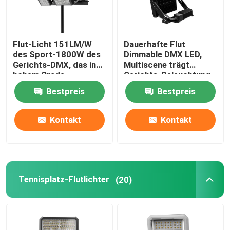
Flut-Licht 151LM/W
Dauerhafte Flut
des Sport-1800W des
Dimmable DMX LED,
Gerichts-DMX, das in
Multiscene trägt
hohem Grade
Gerichts-Beleuchtung
leistungsfähiges
zur Schau
Bestpreis
Bestpreis
verdunkelt
Kontakt
Kontakt
Tennisplatz-Flutlichter
(20)