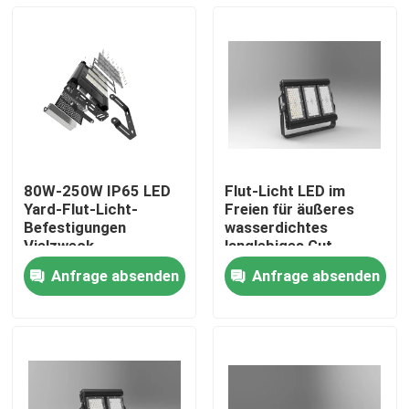
80W-250W IP65 LED
Flut-Licht LED im
Yard-Flut-Licht-
Freien für äußeres
Befestigungen
wasserdichtes
Vielzweck
langlebiges Gut
Anfrage absenden
Anfrage absenden
Heim
Produkte
Videos