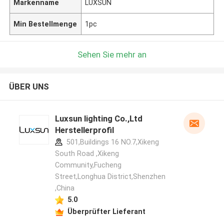
Markenname
LUXSUN
Min Bestellmenge
1pc
Sehen Sie mehr an
ÜBER UNS
Luxsun lighting Co.,Ltd
Herstellerprofil
501,Buildings 16 NO.7,Xikeng
South Road ,Xikeng
Community,Fucheng
Street,Longhua District,Shenzhen
,China
5.0
Überprüfter Lieferant