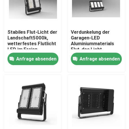
ÜBER US
Stabiles Flut-Licht der
Verdunkelung der
Fabrik-Ausflug
Landschaft5000k,
Garagen-LED
wetterfestes Flutlicht
Aluminiummaterials
LED im Freien
Flut-des Licht-
Qualitätskontrolle
170LM/W des im
Anfrage absenden
Anfrage absenden
Freien
Fordern Sie ein Zitat
LED-Sport-Gerichts-Lichter
LED-STADIONS-LICHT
Flut-Licht LED im Freien