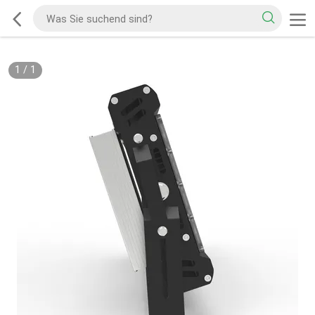
1
/
1