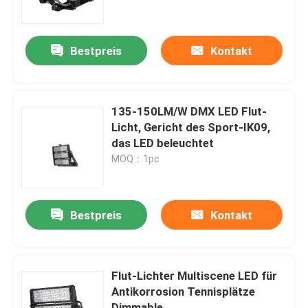
ÜBER US
Bestpreis
Kontakt
Fabrik-Ausflug
135-150LM/W DMX LED Flut-
Qualitätskontrolle
Licht, Gericht des Sport-IK09,
das LED beleuchtet
MOQ：1pc
Fordern Sie ein Zitat
LED-Sport-Gerichts-Lichter
Bestpreis
Kontakt
LED-STADIONS-LICHT
Flut-Lichter Multiscene LED für
Antikorrosion Tennisplätze
Flut-Licht LED im Freien
Dimmable