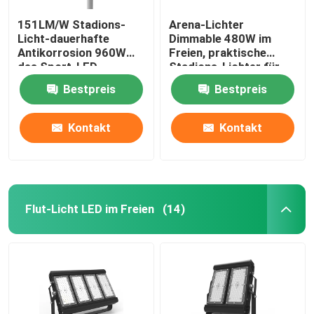
151LM/W Stadions-
Arena-Lichter
Licht-dauerhafte
Dimmable 480W im
Antikorrosion 960W
Freien, praktische
des Sport-LED
Stadions-Lichter für
Hinterhof
Bestpreis
Bestpreis
Kontakt
Kontakt
Flut-Licht LED im Freien
(14)