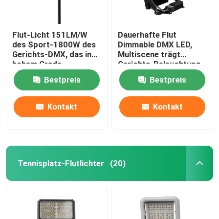
Flut-Licht 151LM/W
Dauerhafte Flut
des Sport-1800W des
Dimmable DMX LED,
Gerichts-DMX, das in
Multiscene trägt
hohem Grade
Gerichts-Beleuchtung
leistungsfähiges
zur Schau
Bestpreis
Bestpreis
verdunkelt
Kontakt
Kontakt
Tennisplatz-Flutlichter
(20)