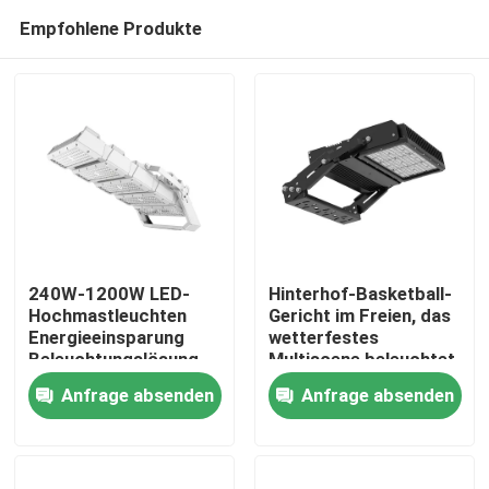
Empfohlene Produkte
240W-1200W LED-
Hinterhof-Basketball-
Hochmastleuchten
Gericht im Freien, das
Energieeinsparung
wetterfestes
Heim
Beleuchtungslösung
Multiscene beleuchtet
Anfrage absenden
Anfrage absenden
Produkte
Videos