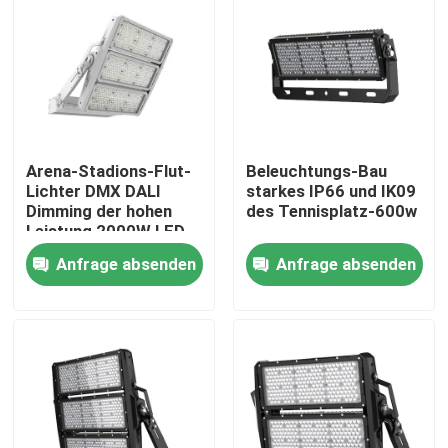
ÜBER US
Fabrik-Ausflug
Arena-Stadions-Flut-
Beleuchtungs-Bau
Qualitätskontrolle
Lichter DMX DALI
starkes IP66 und IK09
Dimming der hohen
des Tennisplatz-600w
Leistung 2000W LED
Fordern Sie ein Zitat
Anfrage absenden
Anfrage absenden
LED-Sport-Gerichts-Lichter
LED-STADIONS-LICHT
Flut-Licht LED im Freien