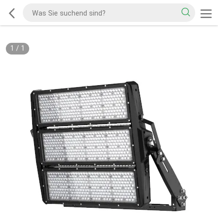
1
/
1