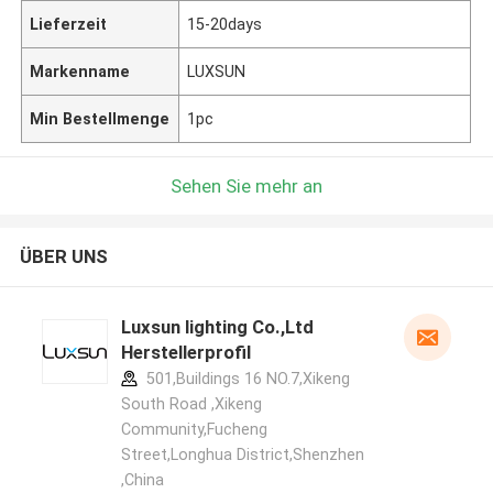
Lieferzeit
15-20days
Markenname
LUXSUN
Min Bestellmenge
1pc
Sehen Sie mehr an
ÜBER UNS
Luxsun lighting Co.,Ltd
Herstellerprofil
501,Buildings 16 NO.7,Xikeng
South Road ,Xikeng
Community,Fucheng
Street,Longhua District,Shenzhen
,China