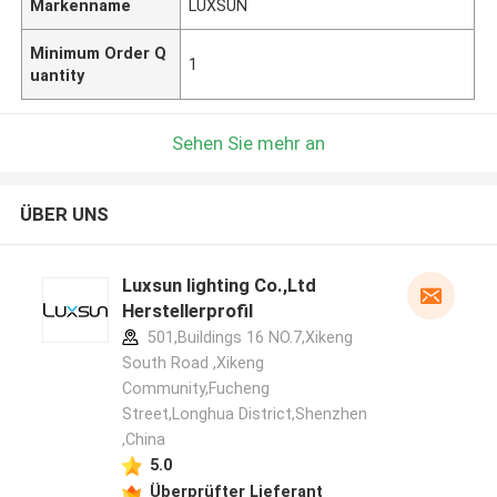
Markenname
LUXSUN
Minimum Order Q
1
uantity
Sehen Sie mehr an
ÜBER UNS
Luxsun lighting Co.,Ltd
Herstellerprofil
501,Buildings 16 NO.7,Xikeng
South Road ,Xikeng
Community,Fucheng
Street,Longhua District,Shenzhen
,China
5.0
Überprüfter Lieferant