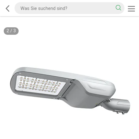
2
/
3