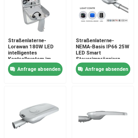
ÜBER US
Fabrik-Ausflug
Straßenlaterne-
Straßenlaterne-
Lorawan 180W LED
NEMA-Basis IP66 25W
intelligentes
LED Smart
Qualitätskontrolle
Kontrollsystem im
Steuerimprägniern
Freien Zhaga
Anfrage absenden
Anfrage absenden
Fordern Sie ein Zitat
LED-Sport-Gerichts-Lichter
LED-STADIONS-LICHT
Flut-Licht LED im Freien