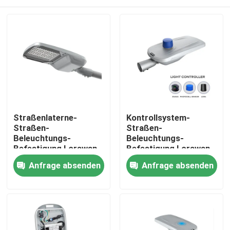
Straßenlaterne-
Kontrollsystem-
Straßen-
Straßen-
Beleuchtungs-
Beleuchtungs-
Befestigung Lorawan
Befestigung Lorawan
intelligenten
intelligente mit
Heim
Anfrage absenden
Anfrage absenden
Kontrollsystem-LED
Lichtsensor
im Freien
Produkte
Videos