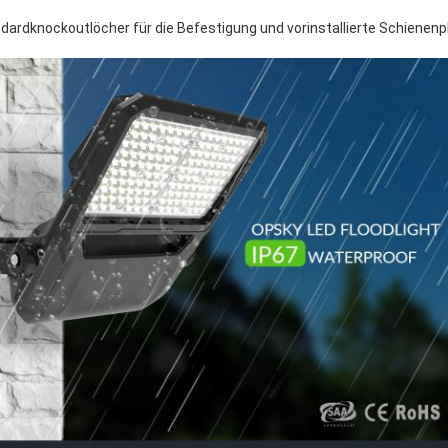
andardknockoutlöcher für die Befestigung und vorinstallierte Schienenp