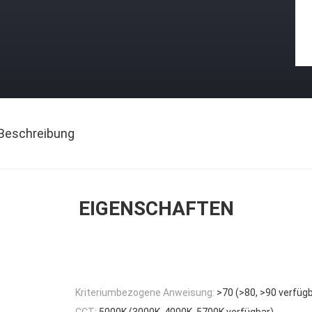
Beschreibung
EIGENSCHAFTEN
Kriteriumbezogene Anweisung:
>70 (>80, >90 verfüg
CCT:
5000K (3000K, 4000K, 5700K verfügbar)