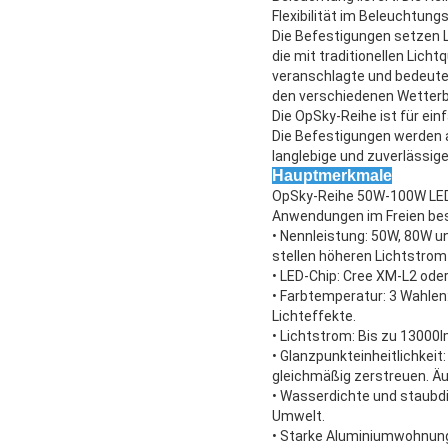
Flexibilität im Beleuchtung
Die Befestigungen setzen L
die mit traditionellen Lich
veranschlagte und bedeutet
den verschiedenen Wetter
Die OpSky-Reihe ist für ein
Die Befestigungen werden 
langlebige und zuverlässige
Hauptmerkmale
OpSky-Reihe 50W-100W LED Fl
Anwendungen im Freien best
• Nennleistung: 50W, 80W 
stellen höheren Lichtstro
• LED-Chip: Cree XM-L2 oder
• Farbtemperatur: 3 Wahlen
Lichteffekte.
• Lichtstrom: Bis zu 13000
• Glanzpunkteinheitlichkeit
gleichmäßig zerstreuen. Ä
• Wasserdichte und staubdi
Umwelt.
• Starke Aluminiumwohnung