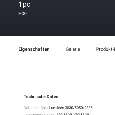
1pc
MOQ
Eigenschaften
Galerie
Produkt-
Technische Daten
Geführter Chip:
Lumileds 3030/5050/2835
Leistungsfähigkeit:
130LM/W-170LM/W