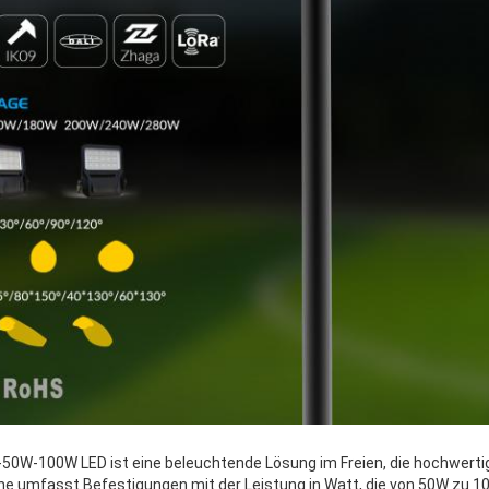
-50W-100W LED ist eine beleuchtende Lösung im Freien, die hochwert
ihe umfasst Befestigungen mit der Leistung in Watt, die von 50W zu 10