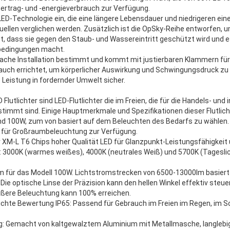
sertrag- und -energieverbrauch zur Verfügung.
ED-Technologie ein, die eine längere Lebensdauer und niedrigeren eine
tquellen verglichen werden. Zusätzlich ist die OpSky-Reihe entworfen, u
, dass sie gegen den Staub- und Wassereintritt geschützt wird und e
bedingungen macht.
fache Installation bestimmt und kommt mit justierbaren Klammern für d
auch errichtet, um körperlicher Auswirkung und Schwingungsdruck zu 
 Leistung in fordernder Umwelt sicher.
utlichter sind LED-Flutlichter die im Freien, die für die Handels- und
immt sind. Einige Hauptmerkmale und Spezifikationen dieser Flutlic
und 100W, zum von basiert auf dem Beleuchten des Bedarfs zu wählen
m für Großraumbeleuchtung zur Verfügung.
 XM-L T6 Chips hoher Qualität LED für Glanzpunkt-Leistungsfähigkeit un
: 3000K (warmes weißes), 4000K (neutrales Weiß) und 5700K (Tageslic
lm für das Modell 100W. Lichtstromstrecken von 6500-13000lm basierte
: Die optische Linse der Präzision kann den hellen Winkel effektiv steue
ußere Beleuchtung kann 100% erreichen.
chte Bewertung IP65: Passend für Gebrauch im Freien im Regen, im Sc
: Gemacht von kaltgewalztem Aluminium mit Metallmasche, langleb