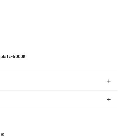
,
splatz-5000K
0K