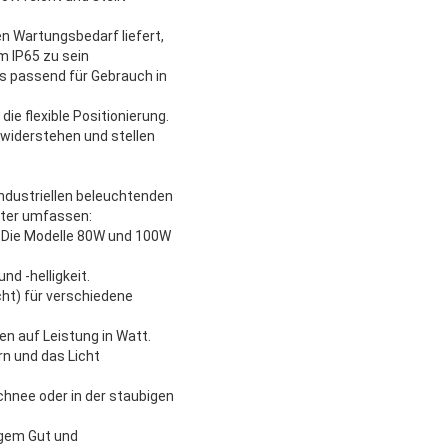
n Wartungsbedarf liefert,
m IP65 zu sein
s passend für Gebrauch in
ie flexible Positionierung.
widerstehen und stellen
 industriellen beleuchtenden
hter umfassen:
. Die Modelle 80W und 100W
d -helligkeit.
ht) für verschiedene
n auf Leistung in Watt.
rn und das Licht
hnee oder in der staubigen
igem Gut und