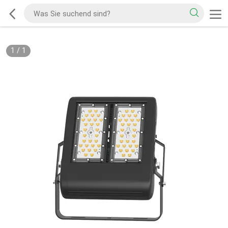
1
/
1