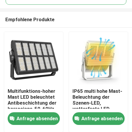
Empfohlene Produkte
Multifunktions-hoher
IP65 multi hohe Mast-
Heim
Mast LED beleuchtet
Beleuchtung der
Antibeschichtung der
Szenen-LED,
korrosions-50-60Hz
wetterfeste LED-
Produkte
Flutlicht-
Anfrage absenden
Anfrage absenden
Befestigungen
Videos