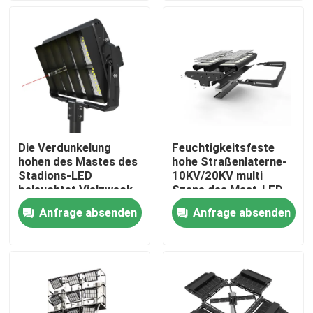
ÜBER US
Fabrik-Ausflug
Qualitätskontrolle
Die Verdunkelung
Feuchtigkeitsfeste
hohen des Mastes des
hohe Straßenlaterne-
Fordern Sie ein Zitat
Stadions-LED
10KV/20KV multi
beleuchtet Vielzweck-
Szene des Mast-LED
Wechselstrom 100-
Anfrage absenden
Anfrage absenden
LED-Sport-Gerichts-Lichter
227V
LED-STADIONS-LICHT
Flut-Licht LED im Freien