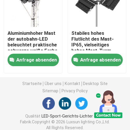
DMX-Flut-Licht
Aluminiumhoher Mast
Stabiles hohes
Tennisplatz-Flutlichter
der autobahn-LED
Flutlicht des Mast-
beleuchtet praktische
IP65, vielseitiges
schwarze weiße Farbe
hohes Mast-Turm-
LED-Straßenlaterneim Freien
Licht
Anfrage absenden
Anfrage absenden
LED-Scheinwerferlichter im Freien
Startseite
Über uns
Kontakt
Desktop Site
Hohe Mast-Lichter LED
Sitemap
Privacy Policy
hohes Buchtlicht UFO
Qualität
LED-Sport-Gerichts-Lichter
China
Fabrik.Copyright © 2026 Luxsun lighting Co.,Ltd.
Lineare hohe Bucht-Lichter LED
All Rights Reserved.