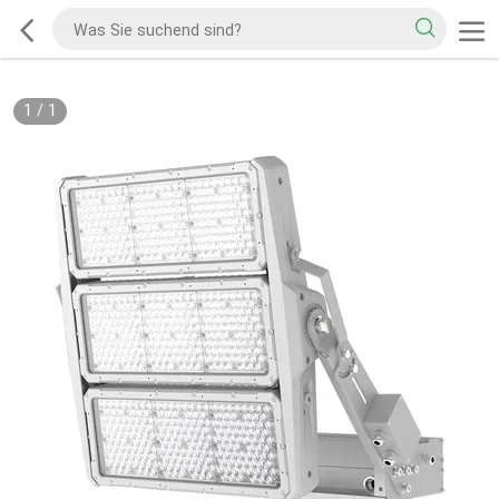
1
/
1