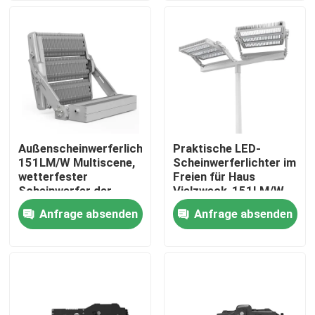
ÜBER US
Fabrik-Ausflug
Qualitätskontrolle
Außenscheinwerferlichter
Praktische LED-
151LM/W Multiscene,
Scheinwerferlichter im
Fordern Sie ein Zitat
wetterfester
Freien für Haus
Scheinwerfer der
Vielzweck-151LM/W
hohen Leistung
Anfrage absenden
Anfrage absenden
LED-Sport-Gerichts-Lichter
LED-STADIONS-LICHT
Flut-Licht LED im Freien