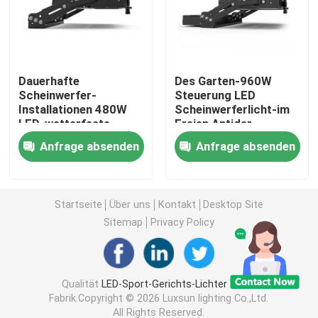
DMX-Flut-Licht
Dauerhafte
Des Garten-960W
Tennisplatz-Flutlichter
Scheinwerfer-
Steuerung LED
Installationen 480W
Scheinwerferlicht-im
LED, wetterfeste
Freien Antider
LED-Straßenlaterneim Freien
Scheinwerferlichter
korrosions-DMX
Anfrage absenden
Anfrage absenden
für Außenseite
LED-Scheinwerferlichter im Freien
Startseite
Über uns
Kontakt
Desktop Site
Hohe Mast-Lichter LED
Sitemap
Privacy Policy
hohes Buchtlicht UFO
Qualität
LED-Sport-Gerichts-Lichter
China
Fabrik.Copyright © 2026 Luxsun lighting Co.,Ltd.
Lineare hohe Bucht-Lichter LED
All Rights Reserved.