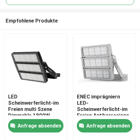
Empfohlene Produkte
LED
ENEC imprägniern
Heim
Scheinwerferlicht-im
LED-
Freien multi Szene
Scheinwerferlicht-im
Dimmable 1800W
Freien Antikorrosions-
Produkte
praktisch
langlebiges Gut
Anfrage absenden
Anfrage absenden
Videos