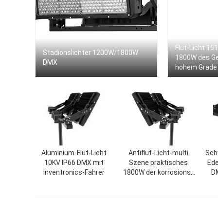
Flut-Licht 15
Stadionslichter 1200W/1800W
1800W des Ge
DMX
hohem Grade 
verdunkelt
Aluminium-Flut-Licht
Antiflut-Licht-multi
Sch
10KV IP66 DMX mit
Szene praktisches
Ede
Inventronics-Fahrer
1800W der korrosions-
DM
DMX LED