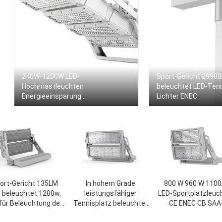
240W-1200W LED-
Sport-Gericht 2998
Hochmastleuchten
beleuchtet LED-Tenn
Energieeinsparung
Lichter ENEC
Beleuchtungslösung
ort-Gericht 135LM
In hohem Grade
800 W 960 W 1100
 beleuchtet 1200w,
leistungsfähiger
LED-Sportplatzleuc
für Beleuchtung des
Tennisplatz beleuchtet
CE ENEC CB SAA
großen Gebiets in
LED-Umbau 1200W
zertifiziert