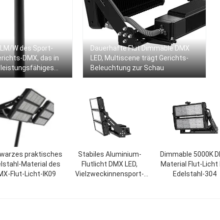
1LM/W des Sport-
Dauerhafte Flut Dimmable DMX
richts-DMX, das in
LED, Multiscene trägt Gerichts-
leistungsfähiges
Beleuchtung zur Schau
warzes praktisches
Stabiles Aluminium-
Dimmable 5000K 
lstahl-Material des
Flutlicht DMX LED,
Material Flut-Licht
X-Flut-Licht-IK09
Vielzweckinnensport-
Edelstahl-304
Gerichts-Beleuchtung