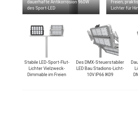
dauerhafte Antikorrosion 960W
Freien, prakt
des Sport-LED
Lichter für Hi
Stabile LED-Sport-Flut-
Des DMX-Steuerstabiler
Dau
Lichter Vielzweck-
LED Bau Stadions-Licht-
L
Dimmable im Freien
10V IP66 IK09
DM