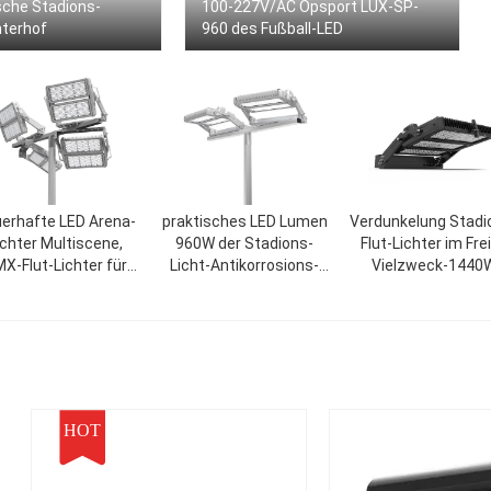
ische Stadions-
100-227V/AC Opsport LUX-SP-
nterhof
960 des Fußball-LED
erhafte LED Arena-
praktisches LED Lumen
Verdunkelung Stadi
ichter Multiscene,
960W der Stadions-
Flut-Lichter im Fre
X-Flut-Lichter für
Licht-Antikorrosions-
Vielzweck-1440
Fußballplatz
151LM/W
151LM/W
HOT