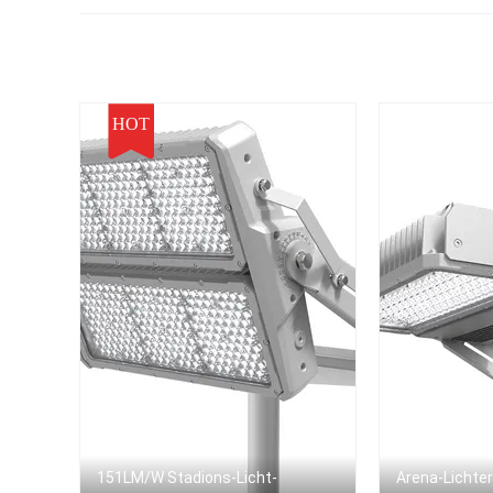
bescheinigte
l
HOT
151LM/W Stadions-Licht-
Arena-Lichte