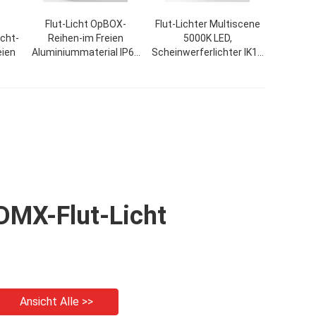
Flut-Licht OpBOX-
Flut-Lichter Multiscene
icht-
Reihen-im Freien
5000K LED,
eien
Aluminiummaterial IP65
Scheinwerferlichter IK10
80W-250W LED
LED im Freien
DMX-Flut-Licht
Ansicht Alle >>