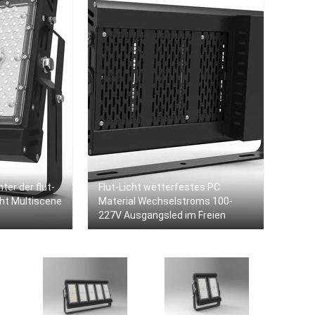
er der flut-
Flut-Licht wetterfestes PC
cht Multiscene
Material Wechselstroms 100-
227V Ausgangsled im Freien