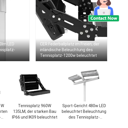
80lm LED
CER Federballplatz im Freien, der
isplatz-
inländische Beleuchtung des
Tennisplatz-1200w beleuchtet
 W
Tennisplatz 960W
Sport-Gericht 480w LED
hten
135LM, der starken Bau
beleuchtet Beleuchtung
-
IP66 und IK09 beleuchtet
des Tennisplatz-
151LM/W im Freien