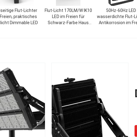
lseitige Flut-Lichter
Flut-Licht 170LM/W IK10
50Hz-60Hz LED
Freien, praktisches
LED im Freien für
wasserdichte Flut-L
tlicht Dimmable LED
Schwarz-Farbe Haus
Antikorrosion im Fr
CCT 5000K