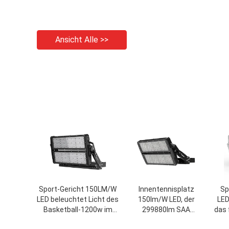
Ansicht Alle >>
Sport-Gericht 150LM/W
Innentennisplatz
Sp
LED beleuchtet Licht des
150lm/W LED, der
LED
Basketball-1200w im
299880lm SAA
das 
Freien
beleuchtet,