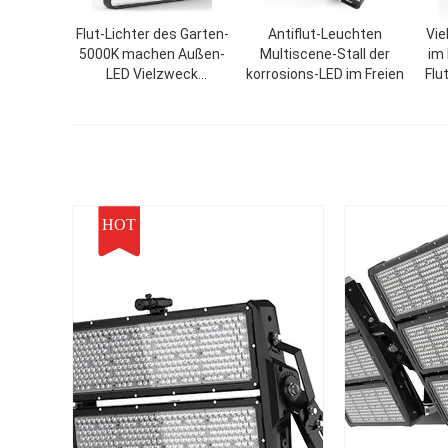
Flut-Lichter des Garten-
Antiflut-Leuchten
Vie
5000K machen Außen-
Multiscene-Stall der
im 
LED Vielzweck
korrosions-LED im Freien
Flu
wetterfest
HOT