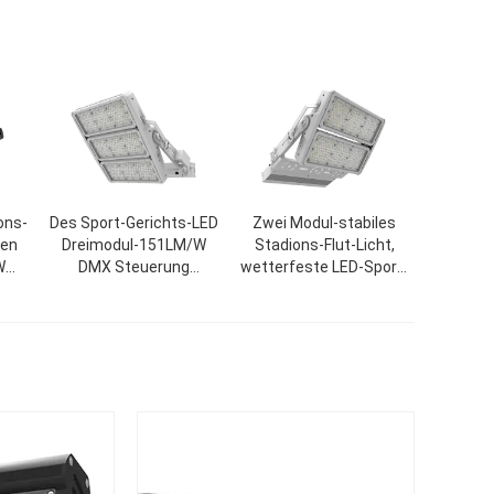
ons-
Des Sport-Gerichts-LED
Zwei Modul-stabiles
ien
Dreimodul-151LM/W
Stadions-Flut-Licht,
W
DMX Steuerung
wetterfeste LED-Sport-
Stadions-des Licht-
Beleuchtung