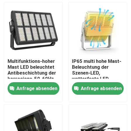
Multifunktions-hoher
IP65 multi hohe Mast-
Mast LED beleuchtet
Beleuchtung der
Antibeschichtung der
Szenen-LED,
korrosions-50-60Hz
wetterfeste LED-
Flutlicht-
Anfrage absenden
Anfrage absenden
Befestigungen
Heim
Produkte
Videos