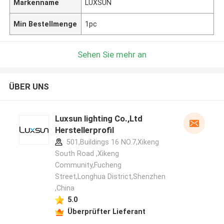
Markenname
LUXSUN
Min Bestellmenge
1pc
Sehen Sie mehr an
ÜBER UNS
Luxsun lighting Co.,Ltd
Herstellerprofil
501,Buildings 16 NO.7,Xikeng
South Road ,Xikeng
Community,Fucheng
Street,Longhua District,Shenzhen
,China
5.0
Überprüfter Lieferant