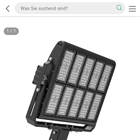
1
/
1