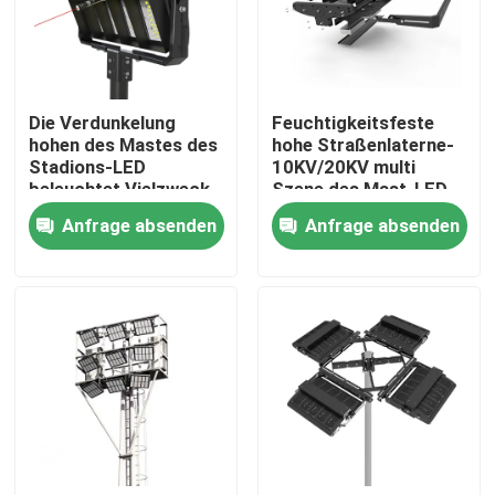
ÜBER US
Die Verdunkelung
Feuchtigkeitsfeste
Fabrik-Ausflug
hohen des Mastes des
hohe Straßenlaterne-
Stadions-LED
10KV/20KV multi
beleuchtet Vielzweck-
Szene des Mast-LED
Qualitätskontrolle
Wechselstrom 100-
Anfrage absenden
Anfrage absenden
227V
Fordern Sie ein Zitat
LED-Sport-Gerichts-Lichter
LED-STADIONS-LICHT
Flut-Licht LED im Freien