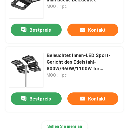
MOQ：1pc
DMX-Flut-Licht
Bestpreis
Kontakt
Tennisplatz-Flutlichter
LED-Straßenlaterneim Freien
Beleuchtet Innen-LED Sport-
Gericht des Edelstahl-
800W/960W/1100W für
LED-Scheinwerferlichter im Freien
Badminton
MOQ：1pc
Hohe Mast-Lichter LED
Bestpreis
Kontakt
hohes Buchtlicht UFO
Lineare hohe Bucht-Lichter LED
Sehen Sie mehr an