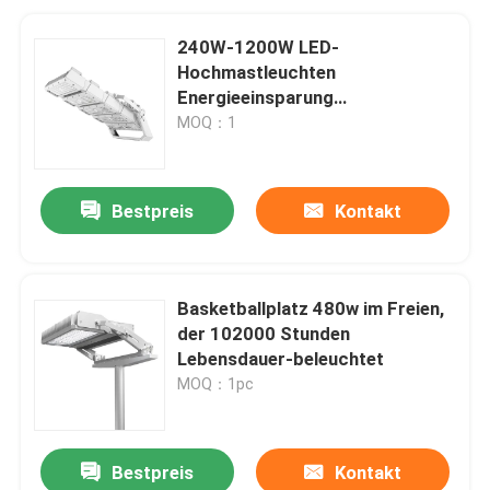
240W-1200W LED-
Hochmastleuchten
Energieeinsparung
Beleuchtungslösung
MOQ：1
Bestpreis
Kontakt
Basketballplatz 480w im Freien,
der 102000 Stunden
Lebensdauer-beleuchtet
MOQ：1pc
Bestpreis
Kontakt