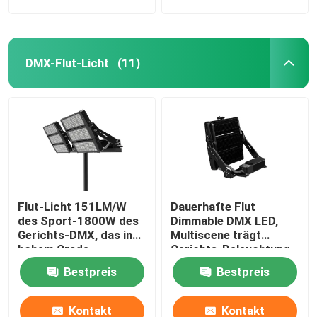
DMX-Flut-Licht
(11)
Flut-Licht 151LM/W
Dauerhafte Flut
des Sport-1800W des
Dimmable DMX LED,
Gerichts-DMX, das in
Multiscene trägt
hohem Grade
Gerichts-Beleuchtung
leistungsfähiges
zur Schau
Bestpreis
Bestpreis
verdunkelt
Kontakt
Kontakt