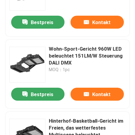
ÜBER US
Bestpreis
Kontakt
Fabrik-Ausflug
Wohn-Sport-Gericht 960W LED
Qualitätskontrolle
beleuchtet 151LM/W Steuerung
DALI DMX
MOQ：1pc
Fordern Sie ein Zitat
LED-Sport-Gerichts-Lichter
Bestpreis
Kontakt
LED-STADIONS-LICHT
Hinterhof-Basketball-Gericht im
Freien, das wetterfestes
Flut-Licht LED im Freien
Multiscene beleuchtet