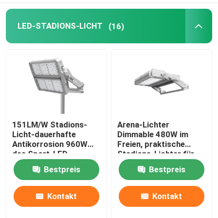
LED-STADIONS-LICHT
(16)
151LM/W Stadions-
Arena-Lichter
Licht-dauerhafte
Dimmable 480W im
Antikorrosion 960W
Freien, praktische
des Sport-LED
Stadions-Lichter für
Hinterhof
Bestpreis
Bestpreis
Kontakt
Kontakt