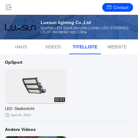
Contact
Luxsun lighting Co.,Ltd
Qualität LED-Sport-Gerichts-Lichter, LED-STADIONS-
LICHT Hersteller von China
HAUS
VIDEOS
TITELLISTE
WEBSITE
OpSport
02:01
LED -Stadionlicht
April 26, 2023
Andere Videos